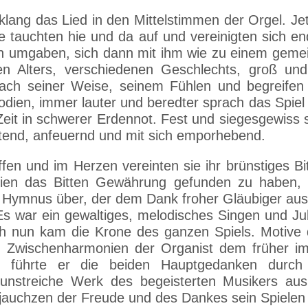
lang das Lied in den Mittelstimmen der Orgel. Jet
e tauchten hie und da auf und vereinigten sich en
n umgaben, sich dann mit ihm wie zu einem gemei
n Alters, verschiedenen Geschlechts, groß und k
ach seiner Weise, seinem Fühlen und begreife
lodien, immer lauter und beredter sprach das Spiel 
Zeit in schwerer Erdennot. Fest und siegesgewiss 
ltend, anfeuernd und mit sich emporhebend.
ffen und im Herzen vereinten sie ihr brünstiges 
chien das Bitten Gewährung gefunden zu haben,
n Hymnus über, der dem Dank froher Gläubiger aus
 Es war ein gewaltiges, melodisches Singen und Jubi
h nun kam die Krone des ganzen Spiels. Motive 
n Zwischenharmonien der Organist dem früher im
 führte er die beiden Hauptgedanken durc
unstreiche Werk des begeisterten Musikers aus,
jauchzen der Freude und des Dankes sein Spielen 