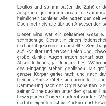
Lautlos und stumm saßen die Zuhörer da,
Anspruch genommen und die Dämmerung w
heimlichen Schleier. Alle hatten der Zei
Doch mehr als alle übrigen Anwesenden sc
Dieser Eine war ein seltsamer Geselle
schmächtige Gestalt in einem fadenschei
und herabgekommen darstellte. Sein hage
auf Schulter und Nacken fielen und, obwoh
große dunkle Augen traten scharf aus 
Absonderliches, ja Unheimliches. Während
des Eingangs stehen geblieben. Mit gr
ganzer Körper geriet nach und nach dab
bleiches Antlitz rötete sich unmerklich u
Dämmerung nach der Orgel schauten. Sein M
seiner Stirne quollen unter den grauen H
bewegenden Fingern entfernt wurden. Wa
dort ihr eigentümliches Zucken und Beweg