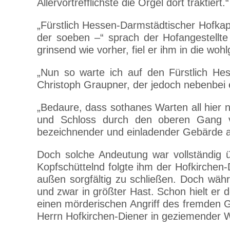
Allervortrefflichste die Orgel dort traktiert.“
„Fürstlich Hessen-Darmstädtischer Hofkape
der soeben –“ sprach der Hofangestellte
grinsend wie vorher, fiel er ihm in die woh
„Nun so warte ich auf den Fürstlich He
Christoph Graupner, der jedoch nebenbei ei
„Bedaure, dass sothanes Warten all hier n
und Schloss durch den oberen Gang ve
bezeichnender und einladender Gebärde au
Doch solche Andeutung war vollständig ü
Kopfschüttelnd folgte ihm der Hofkirchen-
außen sorgfältig zu schließen. Doch wäh
und zwar in größter Hast. Schon hielt er 
einen mörderischen Angriff des fremden G
Herrn Hofkirchen-Diener in geziemender 