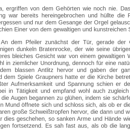
 ergriffen von dem Gehörten wie noch nie. Das 
ar bereits hereingebrochen und hüllte die Rä
t vergessen und nur dem Gesange der Orgel gelausc
hien Einer von dem gewaltigen und kunstreichen Sp
. An dem Pfeiler zunächst der Tür, gerade der 
nigen dunkeln Bratenrocke, der wie seine übrigen
res bleiches Gesicht war von einem gewaltigen 
l in ziemlicher Unordnung, dennoch für eine natü
dem blassen Antlitz hervor und gaben der gan
 dem Spiele Graupners hatte er die Kirche betre
ößter Aufmerksamkeit und Spannung schien er d
ei in Tätigkeit und empfand wohl auch zugleich 
nd die Augen begannen zu glühen, indem sie schär
und öffnete sich und schloss sich, als ob er die
aaren große Schweißtropfen hervor, die dann und
r dies geschehen, so sanken Arme und Hände wied
en fortsetzend. Es sah fast aus, als ob die lan