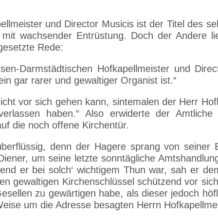
llmeister und Director Musicis ist der Titel des 
 mit wachsender Entrüstung. Doch der Andere lie
lgesetzte Rede:
ssen-Darmstädtischen Hofkapellmeister und Direc
n gar rarer und gewaltiger Organist ist.“
icht vor sich gehen kann, sintemalen der Herr Hof
rlassen haben.“ Also erwiderte der Amtliche
f die noch offene Kirchentür.
berflüssig, denn der Hagere sprang von seiner 
Diener, um seine letzte sonntägliche Amtshandlung
rend er bei solch‘ wichtigem Thun war, sah er de
den gewaltigen Kirchenschlüssel schützend vor sich
esellen zu gewärtigen habe, als dieser jedoch höf
Weise um die Adresse besagten Herrn Hofkapellmei