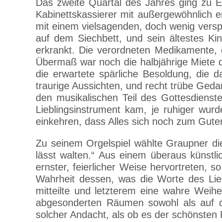
Das zweite Quartal des Jahres ging zu E
Kabinettskassierer mit außergewöhnlich e
mit einem vielsagenden, doch wenig versp
auf dem Siechbett, und sein ältestes Ki
erkrankt. Die verordneten Medikamente,
Übermaß war noch die halbjährige Miete 
die erwartete spärliche Besoldung, die 
traurige Aussichten, und recht trübe Geda
den musikalischen Teil des Gottesdienst
Lieblingsinstrument kam, je ruhiger wur
einkehren, dass Alles sich noch zum Gut
Zu seinem Orgelspiel wählte Graupner di
lässt walten.“ Aus einem überaus künstlic
ernster, feierlicher Weise hervortreten, 
Wahrheit dessen, was die Worte des Lied
mitteilte und letzterem eine wahre Weihe
abgesonderten Räumen sowohl als auf d
solcher Andacht, als ob es der schönsten P