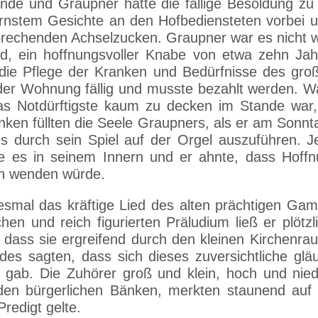
nde und Graupner hatte die fällige Besoldung zu
rnstem Gesichte an den Hofbediensteten vorbei u
rechenden Achselzucken. Graupner war es nicht w
nd, ein hoffnungsvoller Knabe von etwa zehn Jah
 die Pflege der Kranken und Bedürfnisse des gro
der Wohnung fällig und musste bezahlt werden. 
das Notdürftigste kaum zu decken im Stande war
nken füllten die Seele Graupners, als er am Sonnt
es durch sein Spiel auf der Orgel auszuführen. 
de es in seinem Innern und er ahnte, dass Hoff
en wenden würde.
esmal das kräftige Lied des alten prächtigen Ga
hen und reich figurierten Präludium ließ er plötz
so dass sie ergreifend durch den kleinen Kirchen
es sagten, dass sich dieses zuversichtliche gl
 gab. Die Zuhörer groß und klein, hoch und niedr
en bürgerlichen Bänken, merkten staunend auf
redigt gelte.