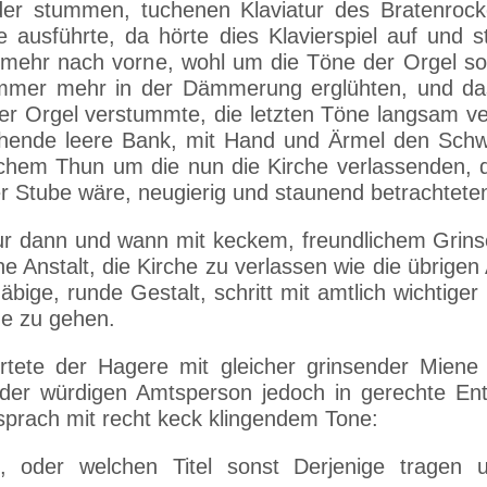
 der stummen, tuchenen Klaviatur des Bratenroc
ge ausführte, da hörte dies Klavierspiel auf und
 mehr nach vorne, wohl um die Töne der Orgel so
mmer mehr in der Dämmerung erglühten, und das
der Orgel verstummte, die letzten Töne langsam ve
tehende leere Bank, mit Hand und Ärmel den Schw
lchem Thun um die nun die Kirche verlassenden, d
ner Stube wäre, neugierig und staunend betrachtete
r dann und wann mit keckem, freundlichem Grinse
 Anstalt, die Kirche zu verlassen wie die übrigen
äbige, runde Gestalt, schritt mit amtlich wichtig
e zu gehen.
rtete der Hagere mit gleicher grinsender Miene
 der würdigen Amtsperson jedoch in gerechte En
sprach mit recht keck klingendem Tone:
n, oder welchen Titel sonst Derjenige trage