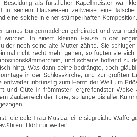
Besoldung als fürstlicher Kapellmeister war kle
 in seinem Hauswesen zeitweise eine falsche 
nd eine solche in einer stümperhaften Komposition
er armes Bürgermädchen geheiratet und war nach 
 worden. In einem kleinen Hause in der engen
zu der noch seine alte Mutter zählte. Sie schlug
inmal nicht recht mehr gehen, so fügten sie sich
mpositionskämmerchen, und schaute hoffend zu de
h hing. Was dann seine bedrängte, doch gläubige
Sonntage in der Schlosskirche, und zur größten
 entweder inbrünstig zum Herrn der Welt um Erlö
ht und Güte in frömmster, ergreifendster Weise 
n dem Zauberreich der Töne, so lange bis aller K
ngezogen.
t, die edle Frau Musica, eine siegreiche Waffe 
währen. Hört nur weiter!